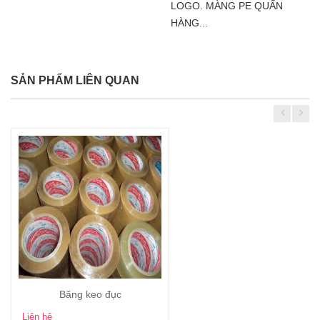
LOGO. MÀNG PE QUẤN
HÀNG...
SẢN PHẨM LIÊN QUAN
Băng keo đục
Xem chi tiết
Liên hệ