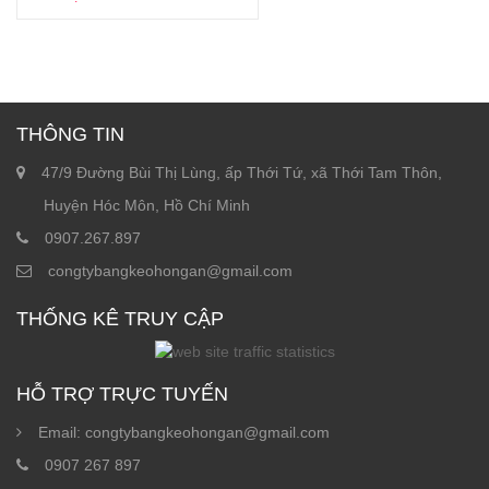
THÔNG TIN
47/9 Đường Bùi Thị Lùng, ấp Thới Tứ, xã Thới Tam Thôn,
Huyện Hóc Môn, Hồ Chí Minh
0907.267.897
congtybangkeohongan@gmail.com
THỐNG KÊ TRUY CẬP
HỖ TRỢ TRỰC TUYẾN
Email: congtybangkeohongan@gmail.com
0907 267 897