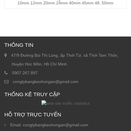
10mm.12mm.20mm.24mm.40mm.45mm.48..50mm
THÔNG TIN
47/9 Đường Bùi Thị Lùng, ấp Thới Tứ, xã Thới Tam Thôn,
Huyện Hóc Môn, Hồ Chí Minh
0907.267.897
congtybangkeohongan@gmail.com
THỐNG KÊ TRUY CẬP
HỖ TRỢ TRỰC TUYẾN
Email: congtybangkeohongan@gmail.com