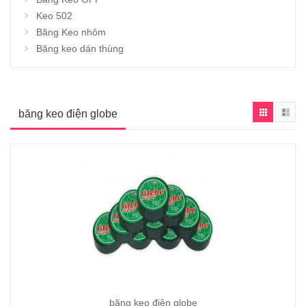
Keo 502
Băng Keo nhôm
Băng keo dán thùng
băng keo điện globe
băng keo điện globe
Xem chi tiết