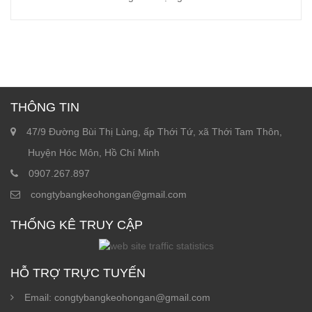
THÔNG TIN
47/9 Đường Bùi Thị Lùng, ấp Thới Tứ, xã Thới Tam Thôn,
Huyện Hóc Môn, Hồ Chí Minh
0907.267.897
congtybangkeohongan@gmail.com
THỐNG KÊ TRUY CẬP
HỖ TRỢ TRỰC TUYẾN
Email: congtybangkeohongan@gmail.com