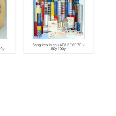
Bang keo in chu 4F8.5F.6F.7F x
Xem chi tiết
00y
80y.100y