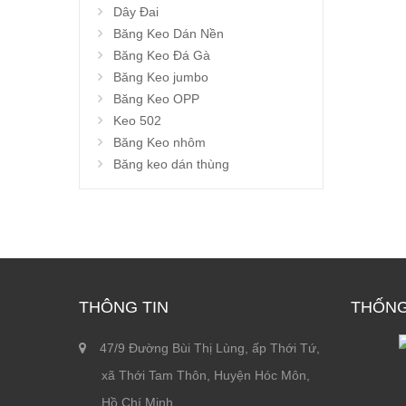
Dây Đai
Băng Keo Dán Nền
Băng Keo Đá Gà
Băng Keo jumbo
Băng Keo OPP
Keo 502
Băng Keo nhôm
Băng keo dán thùng
THÔNG TIN
THỐNG
47/9 Đường Bùi Thị Lùng, ấp Thới Tứ,
xã Thới Tam Thôn, Huyện Hóc Môn,
Hồ Chí Minh