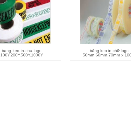
bang-keo-in-chu-logo
băng keo in chữ logo
Xem chi tiết
Xem chi tiết
100Y.200Y.500Y.1000Y
50mm.60mm.70mm x 10