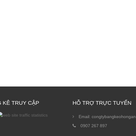
 KÊ TRUY CẬP
HỖ TRỢ TRỰC TUYẾN
Email: congtybangkeohonga
0907 267 897