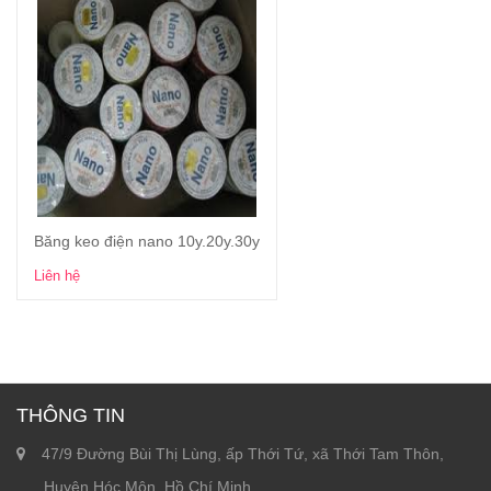
Băng keo điện nano 10y.20y.30y
Xem chi tiết
Liên hệ
THÔNG TIN
47/9 Đường Bùi Thị Lùng, ấp Thới Tứ, xã Thới Tam Thôn,
Huyện Hóc Môn, Hồ Chí Minh