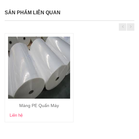
SẢN PHẨM LIÊN QUAN
Màng PE Quấn Máy
Xem chi tiết
Liên hệ