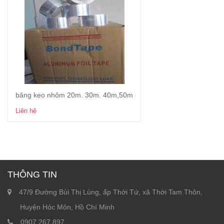
băng keo nhôm 20m. 30m. 40m,50m
Xem chi tiết
Liên hệ
THÔNG TIN
47/9 Đường Bùi Thị Lùng, ấp Thới Tứ, xã Thới Tam Thôn,
Huyện Hóc Môn, Hồ Chí Minh
0907.267.897